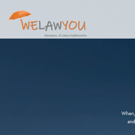
When, 
and