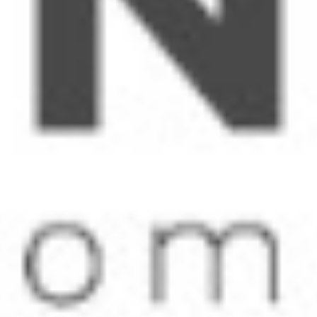
COMPRA LO NUESTRO
6 JULIO, 2021
www.compralonuestro.co